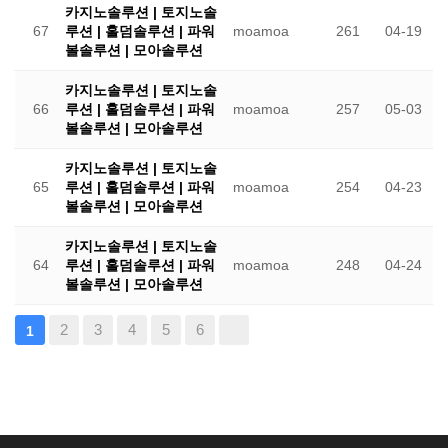
카지노솔루션 | 토지노솔
67
루션 | 홀덤솔루션 | 파워
moamoa
261
04-19
볼솔루션 | 모아솔루션
카지노솔루션 | 토지노솔
66
루션 | 홀덤솔루션 | 파워
moamoa
257
05-03
볼솔루션 | 모아솔루션
카지노솔루션 | 토지노솔
65
루션 | 홀덤솔루션 | 파워
moamoa
254
04-23
볼솔루션 | 모아솔루션
카지노솔루션 | 토지노솔
64
루션 | 홀덤솔루션 | 파워
moamoa
248
04-24
볼솔루션 | 모아솔루션
2
3
4
5
6
1